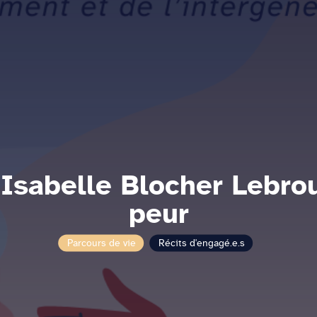
Isabelle Blocher Lebrou
peur
Parcours de vie
Récits d'engagé.e.s