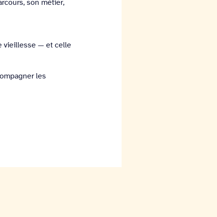
arcours, son métier,
 vieillesse — et celle
accompagner les
.