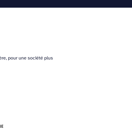
es Sonores
L’équipe
Contactez-nous
re, pour une société plus