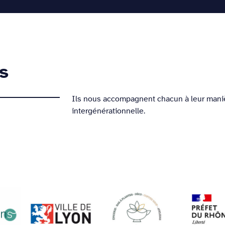
Les actions
La pédagogie d’intervention
Rencontr
s
Ils nous accompagnent chacun à leur maniè
intergénérationnelle.