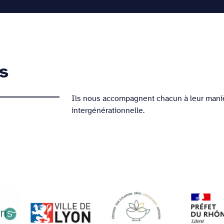
Les actions
La pédagogie d’intervention
Rencontr
s
Ils nous accompagnent chacun à leur maniè
intergénérationnelle.