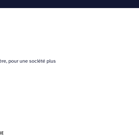
es Sonores
L’équipe
Contactez-nous
re, pour une société plus